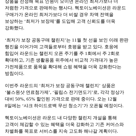
상품을 선정해 목표 인원이 모이면 온라인 최저가보다 더
저렴한 가격으로 판매하는 행사다. 헥토이노베이션은 라운드
구매가가 온라인 최저가보다 더 비쌀 경우 차액 전액을
보상하는 ‘최저가 보장제’를 도입해 고객 신뢰도를 더욱
강화했다.
‘최저가 보장 공동구매 챌린지’는 11월 첫 선을 보인 이래 완판
행진을 이어가며 고객들로부터 호평을 받고 있다. 호응에
힘입어 라운드는 챌린지 오픈 주기를 주 1회에서 주 2회로
확대하고, 기존 생활용품 위주에서 비교적 가격대가 높은
가전제품으로 품목을 확대해 쇼핑 혜택을 더욱 강화한다는
방침이다.
이번주 라운드의 ‘최저가 보장 공동구매 챌린지’ 상품은
‘불스원샷 연료첨가제’, ‘필립스 전기면도기’로, 각각 정상가
대비 50%, 65% 할인된 가격으로 판매 중이다. 오는 12월
8일에는 ‘샤크 하이드로백 무선 청소기’가 오픈될 예정이다.
헥토이노베이션은 라운드 내 다양한 챌린지 개설을 통해
고객이 체감할 수 있는 혜택을 더욱 강화하고 기존 커머스와
차별화를 목표로 서비스를 지속 고도화 해나갈 계획이다.