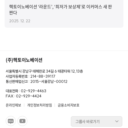
헥토이노베이션 ‘라운드’, ‘최저가 보상제’로 이커머스 새 판
짠다
2025. 12. 22
(주)헥토이노베이션
서울특별시 강남구 테헤란로 34길 6 태광타워 12,13층
사업자등록번호 : 214-88-39117
통신판매업신고 : 2015-서울강남-00012
대표전화 : 02-929-4463
FAX : 02-929-4424
온라인제보
개인정보처리방침
금융소비자보호
그룹사 바로가기