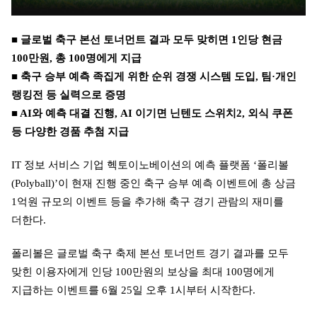
■ 글로벌 축구 본선 토너먼트 결과 모두 맞히면 1인당 현금
100만원, 총 100명에게 지급
■ 축구 승부 예측 족집게 위한 순위 경쟁 시스템 도입, 팀·개인
랭킹전 등 실력으로 증명
■ AI와 예측 대결 진행, AI 이기면 닌텐도 스위치2, 외식 쿠폰
등 다양한 경품 추첨 지급
IT 정보 서비스 기업 헥토이노베이션의 예측 플랫폼 ‘폴리볼
(Polyball)’이 현재 진행 중인 축구 승부 예측 이벤트에 총 상금
1억원 규모의 이벤트 등을 추가해 축구 경기 관람의 재미를
더한다.
폴리볼은 글로벌 축구 축제 본선 토너먼트 경기 결과를 모두
맞힌 이용자에게 인당 100만원의 보상을 최대 100명에게
지급하는 이벤트를 6월 25일 오후 1시부터 시작한다.