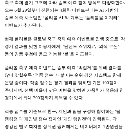
축구 축제 열기 고조에 따라 승부 예측 참여 방식도 다양화한다.
오는 6월 29일부터 진행되는 4회차 이벤트부터는 AI 기반의
승부 예측 시스템인 ‘폴리볼 AI’와 겨루는 ‘폴리볼을 이겨라’
이벤트가 추가된다.
현재 폴리볼은 글로벌 축구 축제 예측 이벤트를 진행 중으로, 각
경기 결과를 맞힌 이용자에게 ‘닌텐도 스위치2’, ‘외식 쿠폰’
등의 경품 추첨에 응모 가능한 ‘볼’을 지급한다.
폴리볼 축구 예측 이벤트는 승부 예측 ‘족집게’를 위해 결과를
많이 맞힐수록 ‘적중 점수’가 쌓이는 순위 경쟁 시스템도 함께
운영 중이다. 적중 점수는 경기 결과를 맞히면 기본 100점이
주어지며, 선택 비율이 낮은 이변을 맞히면 가중치가 적용돼 한
경기에서 최대 200점까지 획득할 수 있다.
적중 점수를 기준으로 친구, 지인과 팀을 구성해 참여하는 '팀
랭킹전'과 개인별 점수 집계인 '개인 랭킹전'이 진행된다. 각
랭킹전 별로 회차별 상위권 랭커에게는 네이버페이 1만원권을