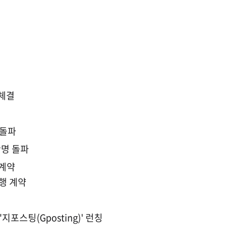
체결
 돌파
만명 돌파
 계약
대행 계약
포스팅(Gposting)' 런칭