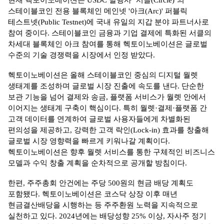
현재 헥토이노베이션은 USDC 발행사 ‘서클(Circle)’의
스테이블코인 전용 블록체인 메인넷 '아크(Arc)' 퍼블릭
테스트넷(Public Testnet)에 국내 유일의 지갑 분야 파트너사로
참여 중이다. 스테이블코인 금융과 기업 결제에 특화된 서클의
차세대 블록체인 아크 참여를 통해 헥토이노베이션은 글로벌
수준의 기술 경쟁력을 시장에서 인정 받았다.
헥토이노베이션은 올해 스테이블코인 중심의 디지털 월렛
생태계를 조성하며 글로벌 시장 진출에 속도를 낸다. 단순한
보관 기능을 넘어 결제와 송금, 플랫폼 서비스가 월렛 안에서
이어지는 생태계 구축이 핵심이다. 특히 월렛·결제·플랫폼 간
고객 데이터를 연계하여 글로벌 사용자들에게 차별화된
편의성을 제공하고, 강력한 고객 락인(Lock-in) 효과를 창출해
글로벌 시장 영향력을 빠르게 키워나갈 계획이다.
헥토이노베이션은 향후 월렛 서비스를 통한 구체적인 비즈니스
모델과 수익 창출 계획을 순차적으로 공개할 방침이다.
한편, 주주총회 안건에는 주당 500원의 현금 배당 계획도
포함됐다. 헥토이노베이션은 코스닥 상장 이후 매년
현금결산배당을 시행하는 등 주주환원 노력을 지속적으로
실천하고 있다. 2024년에는 배당성향 25% 이상, 자사주 정기