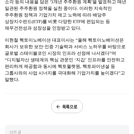
소각 등의 내용을 담은 '3개년 주주환원 계획'을 발표하고 매년
일관된 주주환원 정책을 실천 중이다. 이러한 지속적인
주주환원 정책과 기업가치 제고 노력에 따라 배당주
상장지수펀드(ETF)를 비롯 다양한 ETF에 편입되는 등
재무건전성과 성장성을 인정받고 있다.
이현철 헥토이노베이션 대표이사는 “올해 헥토이노베이션은
회사가 보유한 보안·인증 기술력과 서비스 노하우를 바탕으로
글로벌 스테이블코인 시장의 인프라 선점에 나서겠다”며
“디지털자산 생태계의 핵심 관문인 ‘지갑’ 인프라를 안전하고
편리하게 제공함과 동시에 헥토월렛원, 헥토파이낸셜 등
그룹사와의 사업 시너지를 극대화해 기업가치를 높이겠다”고
말했다.
목록으로
이전 글