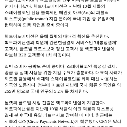
헥토이노베이션의 헥토월렛원 인수 시너지는 글로벌 시장에서
먼저 나타났다. 헥토이노베이션은 지난해 10월 서클의
스테이블코인 전용 블록체인 메인넷 아크(Arc)의 퍼블릭
테스트넷(public testnet) 지갑 분야에 국내 기업 중 유일하게
협력하며 연동 작업을 준비 중이다.
헥토이노베이션은 올해 월렛의 대대적 확산을 추진한다.
헥토파이낸셜의 회원제 간편현금결제 서비스인 '내통장결제'
고객사, 글로벌 크로스보더 정산 고객사 등 헥토파이낸셜이
확보한 B2B 고객풀이 1차 타겟이다.
일반 소비자 공략도 준비 중이다. 스테이블코인 특성상 결제,
송금 등 실제 사용을 위한 지갑 수요가 충분하다. 대표적 사례가
제도권 금융에서 배제돼 스테이블코인을 화폐 대신 사용하는
외국인 노동자다. 정부에 따르면 지난해 국내 체류 외국인은 약
265만 명으로 국내 인구의 5.2% 를 차지한다.
월렛의 글로벌 시장 진출은 헥토파이낸셜이 지원한다.
헥토파이낸셜은 지난해 10월 서클의 아크 퍼블릭 테스트넷
결제 분야 국내 유일 파트너사로 참여한 데 이어, 최근에는
서클의 CPN(Circle Payments Network)에 합류했다. CPN은 달러