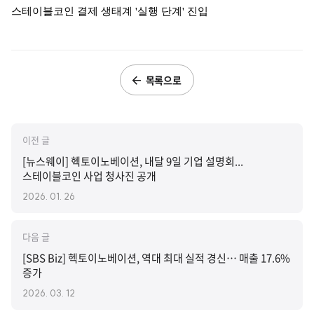
스테이블코인 결제 생태계 '실행 단계' 진입
목록으로
이전 글
[뉴스웨이] 헥토이노베이션, 내달 9일 기업 설명회...
스테이블코인 사업 청사진 공개
2026. 01. 26
다음 글
[SBS Biz] 헥토이노베이션, 역대 최대 실적 경신… 매출 17.6%
증가
2026. 03. 12